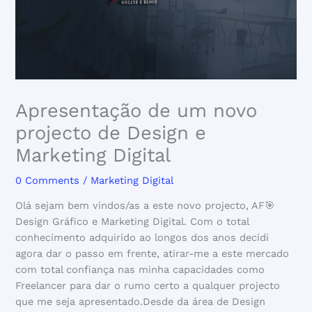
Apresentação de um novo
projecto de Design e
Marketing Digital
0 Comments
/
Marketing Digital
Olá sejam bem vindos/as a este novo projecto, AF🎯
Design Gráfico e Marketing Digital. Com o total
conhecimento adquirido ao longos dos anos decidi
agora dar o passo em frente, atirar-me a este mercado
com total confiança nas minha capacidades como
Freelancer para dar o rumo certo a qualquer projecto
que me seja apresentado.Desde da área de Design