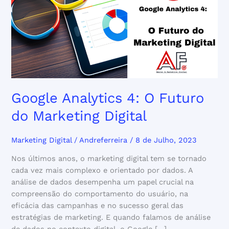
O
Futuro
do
Marketing
Digital
Google Analytics 4: O Futuro
do Marketing Digital
Marketing Digital
/
Andreferreira
/
8 de Julho, 2023
Nos últimos anos, o marketing digital tem se tornado
cada vez mais complexo e orientado por dados. A
análise de dados desempenha um papel crucial na
compreensão do comportamento do usuário, na
eficácia das campanhas e no sucesso geral das
estratégias de marketing. E quando falamos de análise