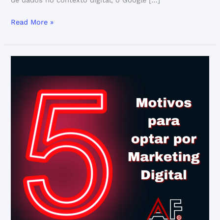
de dados no contexto digital, o Google […]
Read More »
5
Motivos
para
optar
por
Marketing
Digital