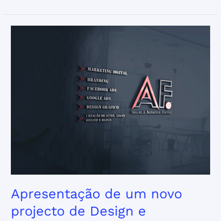
Apresentação
de
um
novo
projecto
de
Design
e
Marketing
Digital
Apresentação de um novo
projecto de Design e