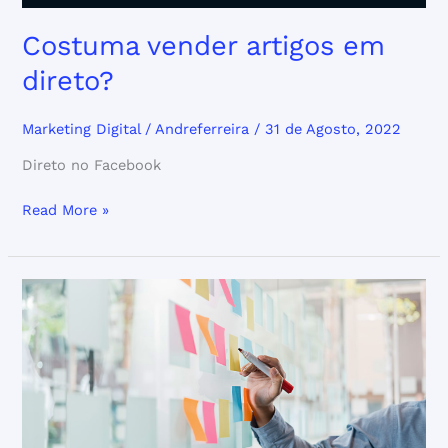
Costuma vender artigos em
direto?
Marketing Digital
/
Andreferreira
/
31 de Agosto, 2022
Direto no Facebook
Read More »
Afinal
o
que
é
um
“briefing”?