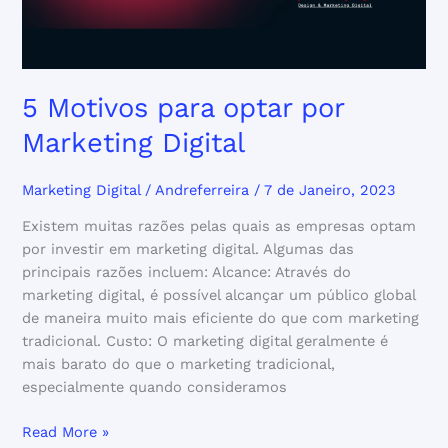
5 Motivos para optar por
Marketing Digital
Marketing Digital
/
Andreferreira
/
7 de Janeiro, 2023
Existem muitas razões pelas quais as empresas optam
por investir em marketing digital. Algumas das
principais razões incluem: Alcance: Através do
marketing digital, é possível alcançar um público global
de maneira muito mais eficiente do que com marketing
tradicional. Custo: O marketing digital geralmente é
mais barato do que o marketing tradicional,
especialmente quando consideramos
Read More »